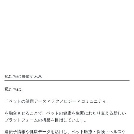
や啓発活動を継続的に支援しています。
4. ペット好きのためのマッチングアプリ
ペットを愛する人々のためのマッチングアプリを運営していま
す。
恋活・婚活・友人探しなど、ペット好き同士が安心してつながれ
るコミュニティを提供し、ペットを中心とした新しい人間関係の
形成をサポートしています。
私たちの目指す未来
私たちは、
「ペットの健康データ × テクノロジー × コミュニティ」
を融合させることで、ペットの健康を生涯にわたり支える新しい
プラットフォームの構築を目指しています。
遺伝子情報や健康データを活用し、ペット医療・保険・ヘルスケ